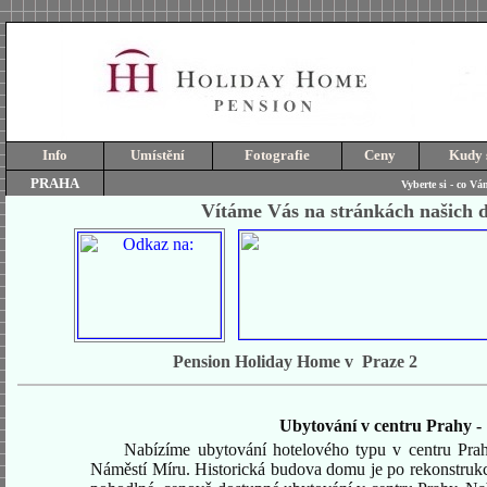
Info
Umístění
Fotografie
Ceny
Kudy
PRAHA
Vyberte si - co Vá
Vítáme Vás na stránkách našich 
Pension Holiday Home v Praze 2
Ubytování v centru Prahy
-
Nabízíme ubytování hotelového typu v centru Pra
Náměstí Míru. Historická budova domu je po rekonstrukci