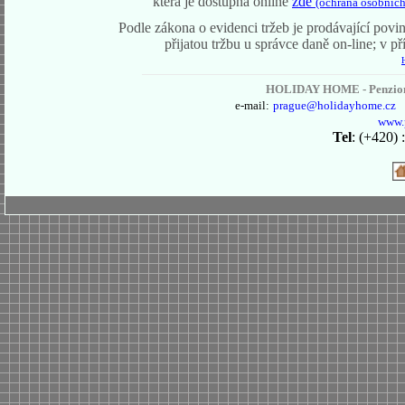
která je dostupná online
zde
(ochrana osobních
Podle zákona o evidenci tržeb je prodávající povi
přijatou tržbu u správce daně on-line; v 
HOLIDAY HOME - Penzion,
e-mail:
prague
@holidayhome.cz
www.
Tel
: (+420)