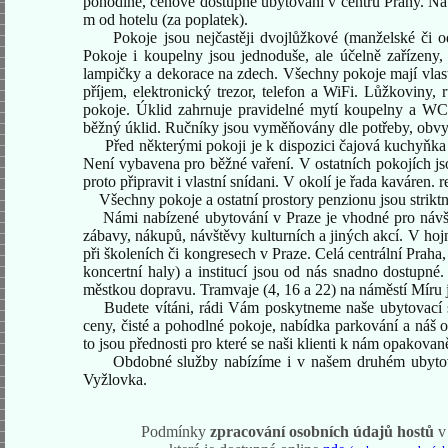
pohodlné, cenově dostupné ubytování v centru Prahy. Na
m od hotelu (za poplatek).
Pokoje jsou
nejčastěji dvojlůžkové (manželské či 
Pokoje i koupelny jsou jednoduše, ale účelně zařízeny, K
lampičky a dekorace na zdech. Všechny pokoje mají vla
příjem,
elektronický trezor, telefon a WiFi
. Lůžkoviny, r
pokoje. Úklid zahrnuje pravidelné mytí koupelny a WC, 
běžný úklid. Ručníky jsou vyměňovány dle potřeby, obvyk
Před některými pokoji je k dispozici čajová kuchyňka s
Není vybavena pro běžné vaření. V ostatních pokojích jso
proto připravit i vlastní snídani. V okolí je řada kaváren.
Všechny pokoje a ostatní prostory penzionu jsou strikt
Námi nabízené ubytování v Praze je vhodné pro návště
zábavy, nákupů, návštěvy kulturních a jiných akcí. V hoj
při školeních či kongresech v Praze. Celá centrální Praha,
koncertní haly) a institucí jsou od nás snadno dostupn
městkou dopravu. Tramvaje (4, 16 a 22) na náměstí Míru
Budete vítáni, rádi Vám poskytneme naše ubytovací sl
ceny, čisté a pohodlné pokoje, nabídka parkování a náš o
to jsou přednosti pro které se naši klienti k nám opakovan
Obdobné služby nabízíme i v našem druhém ubytovac
Vyžlovka.
Podmínky
zpracování osobních údajů hostů
v 