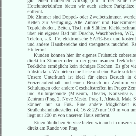
gibt einen modernen Aufzug (nur in der Mitte des
Hotelunterkünften bieten wir auch sichere Parkplä
entfernt.
Die Zimmer sind Doppel- oder Zweibettzimmer, werden
Betten zur Verfügung.
Alle Zimmer und Badezimmer w
Teppichboden, Betten, Tisch mit Stühlen, Kleiderschra
über ein eigenes Bad mit Dusche, Waschbecken, WC, H
Telefon, saß. TV, elektronische SAFE-Box und kosten
und andere Hausbereiche sind strengstens rauchfrei. 
Hinterhof.
Kunden können hier ihr eigenes Frühstück zubereiten
direkt im Zimmer oder in der gemeinsamen Teeküche n
Teeküche ermöglicht kein richtiges Kochen. Es gibt vi
frühstücken. Wir bieten eine Liste und eine Karte solche
Unsere Unterkunft ist ideal für einen Besuch in 
Freizeitaufenthalt und einen Besuch im Zentrum von
Schulungen oder andere Geschäftstreffen im Prager Zen
und Kulturgebäude (Museum, Theater, Konzertsäle, Me
Zentrum (Prag 2, Nove Mesto, Prag 1, Altstadt, Mala S
können nur zu Fuß. Eine andere Möglichkeit ist 
Straßenbahnhaltestellen (4, 16 & 22) nur 100 m von u
liegt nur 200 m von unserem Haus entfernt.
Einen ähnlichen Service bieten wir auch in unserer z
direkt am Rande von Prag.