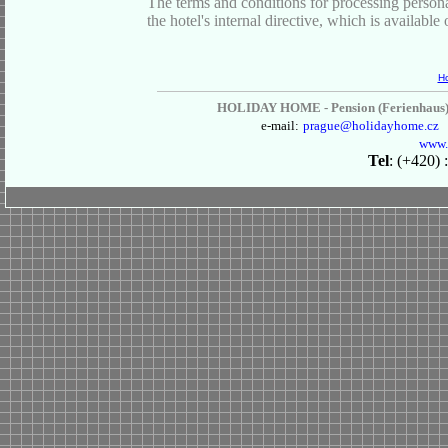
The terms and conditions for processing perso
the hotel's internal directive
,
which is available 
Ho
HOLIDAY HOME - Pension (Ferienhaus) - 
e-mail:
prague
@holidayhome.cz
www.
Tel
: (+420)